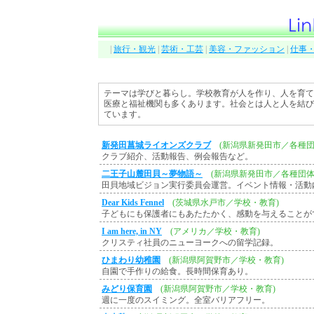
|
旅行・観光
|
芸術・工芸
|
美容・ファッション
|
仕事
テーマは学びと暮らし。学校教育が人を作り、人を育て
医療と福祉機関も多くあります。社会とは人と人を結び
ています。
新発田菖城ライオンズクラブ
(新潟県新発田市／各種団
クラブ紹介、活動報告、例会報告など。
二王子山麓田貝～夢物語～
(新潟県新発田市／各種団体
田貝地域ビジョン実行委員会運営。イベント情報・活動
Dear Kids Fennel
(茨城県水戸市／学校・教育)
子どもにも保護者にもあたたかく、感動を与えることが
I am here, in NY
(アメリカ／学校・教育)
クリスティ社員のニューヨークへの留学記録。
ひまわり幼稚園
(新潟県阿賀野市／学校・教育)
自園で手作りの給食。長時間保育あり。
みどり保育園
(新潟県阿賀野市／学校・教育)
週に一度のスイミング。全室バリアフリー。