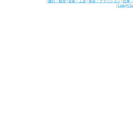
|
旅行・観光
|
芸術・工芸
|
美容・ファッション
|
仕事
|
Link@Chr