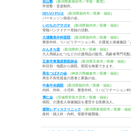
吉山塾
(新潟県新発田市／学校・教育)
学習塾・音楽制作。
HISAO PAGE
(新潟県胎内市／医療・福祉)
パーキンソン病友の会。
いのちのアサガオ
(新潟県胎内市／医療・福祉)
骨髄バンクドナー登録の活動。
大浦整形外科医院
(新潟県胎内市／医療・福祉)
整形外科、リハビリテーション科。介護老人保健施設「
かんきち堂
(新潟県村上市／医療・福祉)
大人用紙おむつなどの介護用品の販売。高齢者専門宅配
五泉市東蒲原郡医師会
(新潟県五泉市／医療・福祉)
科目別・地図から病院、医院を検索できます。
再生つばさの会
(神奈川県鎌倉市／医療・福祉)
再生不良性貧血の患者と家族の会。
中条中央病院
(新潟県胎内市／医療・福祉)
内科、外科、小児科、整形外科、リハビリテーション科
博仁会
(茨城県常陸大宮市／医療・福祉)
病院、介護老人保健施設を運営する医療法人。
渡部レディスクリニック
(新潟県新発田市／医療・福祉
産科・婦人科・内科。母親学級開催。